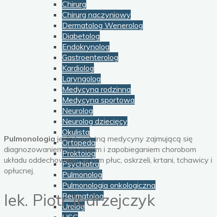
Chirurg
Chirurg naczyniowy
Dermatolog Wenerolog
Diabetolog
Endokrynolog
Gastroenterolog
Kardiolog
Laryngolog
Medycyna rodzinna
Medycyna sportowa
Neurolog
Neurolog dziecięcy
Okulista
Pulmonologia
jest dziedziną medycyny zajmującą się
Ortopeda
diagnozowaniem, leczeniem i zapobieganiem chorobom
Proktolog
układu oddechowego, w tym płuc, oskrzeli, krtani, tchawicy i
Psychiatra
opłucnej.
Pulmonolog
Pulmonologia onkologiczna
lek. Piotr Jędrzejczyk
Reumatolog
Urolog