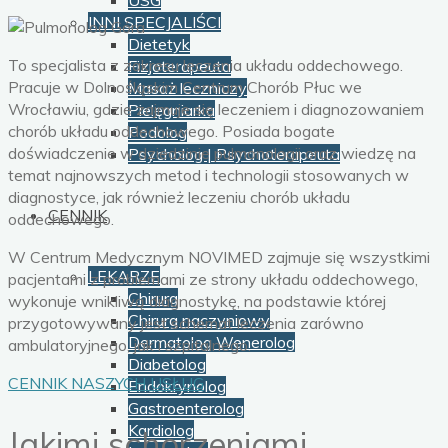
USG
INNI SPECJALIŚCI
Dietetyk
To specjalista z zakresu leczenia układu oddechowego.
Fizjoterapeuta
Pracuje w Dolnośląskim Centrum Chorób Płuc we
Masaż leczniczy
Wrocławiu, gdzie zajmuje się leczeniem i diagnozowaniem
Pielęgniarka
chorób układu oddechowego. Posiada bogate
Podolog
doświadczenie w dziedzinie pulmonologii oraz wiedzę na
Psycholog | Psychoterapeuta
temat najnowszych metod i technologii stosowanych w
diagnostyce, jak również leczeniu chorób układu
CENNIK
oddechowego.
W Centrum Medycznym NOVIMED zajmuje się wszystkimi
LEKARZE
pacjentami z problemami ze strony układu oddechowego,
Chirurg
wykonuje wnikliwą diagnostykę, na podstawie której
Chirurg naczyniowy
przygotowywany jest schemat leczenia zarówno
Dermatolog Wenerolog
ambulatoryjnego, jak i szpitalnego.
Diabetolog
CENNIK NASZYCH USŁUG
Endokrynolog
Gastroenterolog
Kardiolog
Jakimi schorzeniami