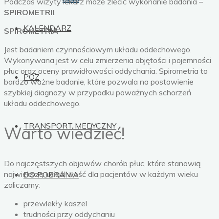
Podczas wizyty lekarz może zlecić wykonanie badania –
SPIROMETRII
.
KALENDARZ
SPIROMETRIA
Jest badaniem czynnościowym układu oddechowego.
Wykonywana jest w celu zmierzenia objętości i pojemności
płuc oraz oceny prawidłowości oddychania. Spirometria to
POZ
bardzo ważne badanie, które pozwala na postawienie
szybkiej diagnozy w przypadku poważnych schorzeń
układu oddechowego.
TRANSPORT MEDYCZNY
Warto wiedzieć!
Do najczęstszych objawów chorób płuc, które stanowią
największą uciążliwość dla pacjentów w każdym wieku
DO POBRANIA
zaliczamy:
przewlekły kaszel
trudności przy oddychaniu