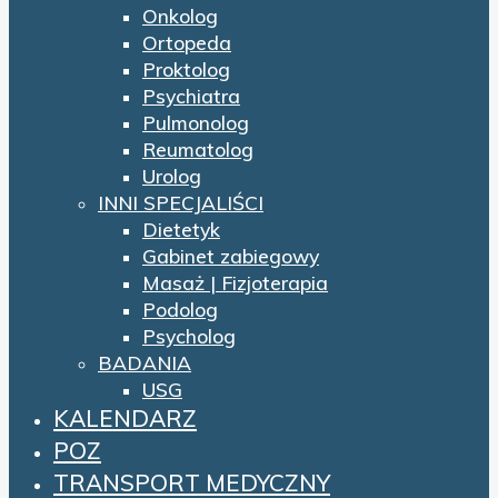
Onkolog
Ortopeda
Proktolog
Psychiatra
Pulmonolog
Reumatolog
Urolog
INNI SPECJALIŚCI
Dietetyk
Gabinet zabiegowy
Masaż | Fizjoterapia
Podolog
Psycholog
BADANIA
USG
KALENDARZ
POZ
TRANSPORT MEDYCZNY