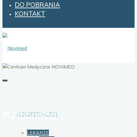
DO POBRANIA
KONTAKT
Pulmonolog
NASI SPECJALIŚCI
LEKARZE