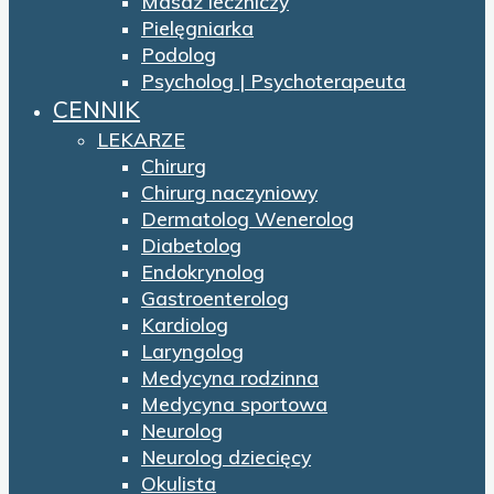
Masaż leczniczy
Pielęgniarka
Podolog
Psycholog | Psychoterapeuta
CENNIK
LEKARZE
Chirurg
Chirurg naczyniowy
Dermatolog Wenerolog
Diabetolog
Endokrynolog
Gastroenterolog
Kardiolog
Laryngolog
Medycyna rodzinna
Medycyna sportowa
Neurolog
Neurolog dziecięcy
Okulista