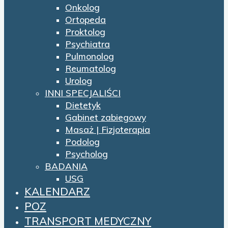
Onkolog
Ortopeda
Proktolog
Psychiatra
Pulmonolog
Reumatolog
Urolog
INNI SPECJALIŚCI
Dietetyk
Gabinet zabiegowy
Masaż | Fizjoterapia
Podolog
Psycholog
BADANIA
USG
KALENDARZ
POZ
TRANSPORT MEDYCZNY