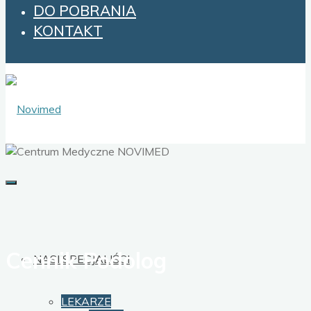
DO POBRANIA
KONTAKT
Cennik Podolog
NASI SPECJALIŚCI
LEKARZE