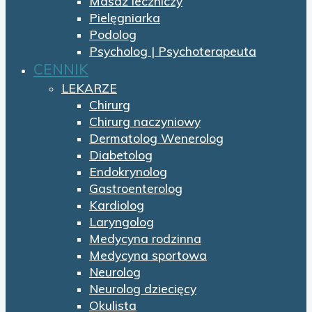
Masaż leczniczy
Pielęgniarka
Podolog
Psycholog | Psychoterapeuta
CENNIK
LEKARZE
Chirurg
Chirurg naczyniowy
Dermatolog Wenerolog
Diabetolog
Endokrynolog
Gastroenterolog
Kardiolog
Laryngolog
Medycyna rodzinna
Medycyna sportowa
Neurolog
Neurolog dziecięcy
Okulista