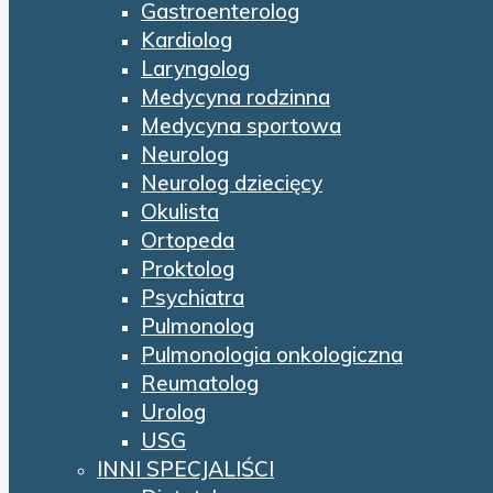
Gastroenterolog
Kardiolog
Laryngolog
Medycyna rodzinna
Medycyna sportowa
Neurolog
Neurolog dziecięcy
Okulista
Ortopeda
Proktolog
Psychiatra
Pulmonolog
Pulmonologia onkologiczna
Reumatolog
Urolog
USG
INNI SPECJALIŚCI