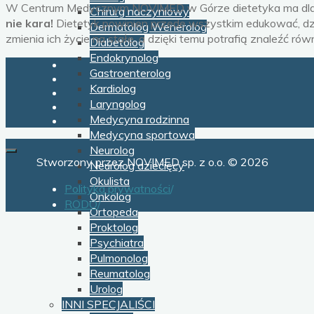
W Centrum Medycznym NOVIMED w Górze dietetyka ma dla nas
Chirurg naczyniowy
nie kara!
Dietetyk powinien przede wszystkim edukować, dz
Dermatolog Wenerolog
zmienia ich życie na stałe, a dzięki temu potrafią znaleźć r
Diabetolog
Endokrynolog
Gastroenterolog
Kardiolog
Laryngolog
Medycyna rodzinna
Medycyna sportowa
Neurolog
Stworzony przez NOVIMED sp. z o.o. © 2026
Neurolog dziecięcy
Okulista
Polityka prywatności
/
Onkolog
RODO
/
Ortopeda
Proktolog
Psychiatra
Pulmonolog
Reumatolog
Urolog
INNI SPECJALIŚCI