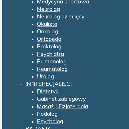
Medycyna sportowa
Neurolog
Neurolog dziecięcy
Okulista
Onkolog
Ortopeda
Proktolog
Psychiatra
Pulmonolog
Reumatolog
Urolog
INNI SPECJALIŚCI
Dietetyk
Gabinet zabiegowy
Masaż | Fizjoterapia
Podolog
Psycholog
BADANIA