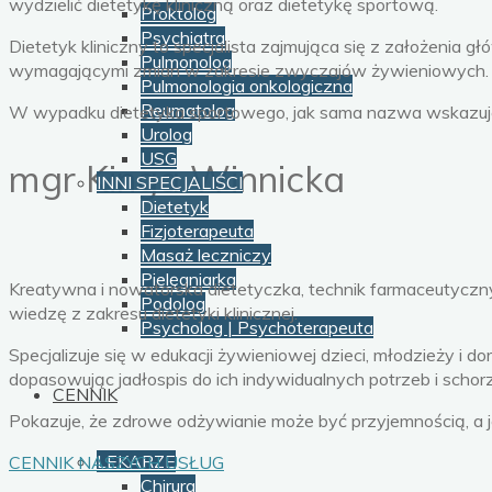
wydzielić dietetykę kliniczną oraz dietetykę sportową.
Proktolog
Psychiatra
Dietetyk kliniczny to specjalista zajmująca się z założenia 
Pulmonolog
wymagającymi zmian w zakresie zwyczajów żywieniowych.
Pulmonologia onkologiczna
Reumatolog
W wypadku dietetyka sportowego, jak sama nazwa wskazuje
Urolog
USG
mgr Kinga Winnicka
INNI SPECJALIŚCI
Dietetyk
Fizjoterapeuta
Masaż leczniczy
Pielęgniarka
Kreatywna i nowatorska dietetyczka, technik farmaceutyczny 
Podolog
wiedzę z zakresu dietetyki klinicznej.
Psycholog | Psychoterapeuta
Specjalizuje się w edukacji żywieniowej dzieci, młodzieży i
dopasowując jadłospis do ich indywidualnych potrzeb i schor
CENNIK
Pokazuje, że zdrowe odżywianie może być przyjemnością, a j
LEKARZE
CENNIK NASZYCH USŁUG
Chirurg