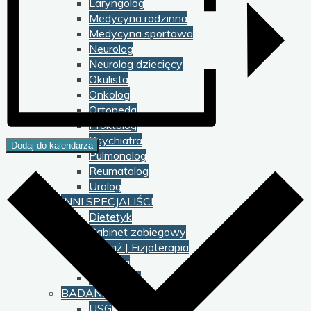
Laryngolog
Medycyna rodzinna
Medycyna sportowa
Neurolog
Neurolog dziecięcy
Okulista
Onkolog
Ortopeda
Proktolog
Psychiatra
Dodaj do kalendarza
Pulmonolog
Reumatolog
Urolog
INNI SPECJALIŚCI
Dietetyk
Gabinet zabiegowy
Masaż | Fizjoterapia
Podolog
Psycholog
BADANIA
USG