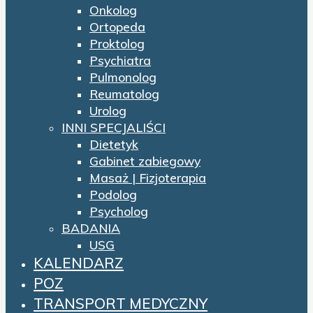
Onkolog
Ortopeda
Proktolog
Psychiatra
Pulmonolog
Reumatolog
Urolog
INNI SPECJALIŚCI
Dietetyk
Gabinet zabiegowy
Masaż | Fizjoterapia
Podolog
Psycholog
BADANIA
USG
KALENDARZ
POZ
TRANSPORT MEDYCZNY