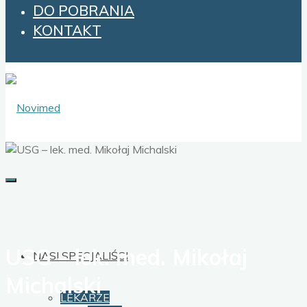
DO POBRANIA
KONTAKT
USG – lek. med. Mikołaj
NASI SPECJALIŚCI
Michalski
LEKARZE