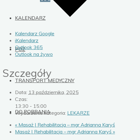
KALENDARZ
Kalendarz Google
iKalendarz
Outlook 365
POZ
Outlook na żywo
Szczegóły
TRANSPORT MEDYCZNY
Data:
13 października, 2025
Czas:
13:30 - 15:00
DO POBRANIA
Wydarzenie kategoria:
LEKARZE
«
Masaż | Rehabilitacja – mgr Adrianna Karyś
Masaż | Rehabilitacja – mgr Adrianna Karyś
»