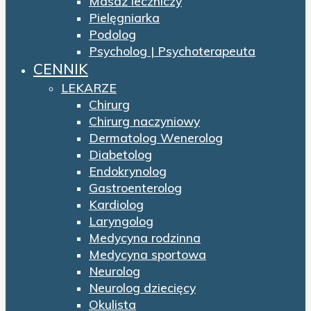
Masaż leczniczy
Pielęgniarka
Podolog
Psycholog | Psychoterapeuta
CENNIK
LEKARZE
Chirurg
Chirurg naczyniowy
Dermatolog Wenerolog
Diabetolog
Endokrynolog
Gastroenterolog
Kardiolog
Laryngolog
Medycyna rodzinna
Medycyna sportowa
Neurolog
Neurolog dziecięcy
Okulista