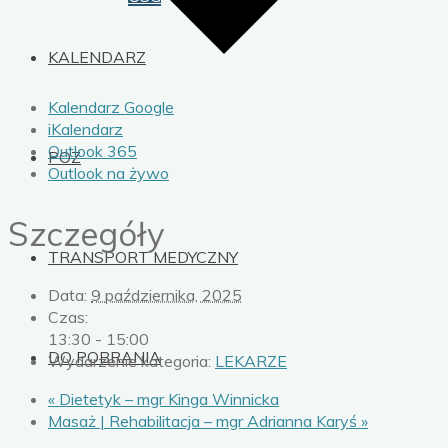
KALENDARZ
Kalendarz Google
iKalendarz
Outlook 365
POZ
Outlook na żywo
Szczegóły
TRANSPORT MEDYCZNY
Data:
9 października, 2025
Czas:
13:30 - 15:00
DO POBRANIA
Wydarzenie kategoria:
LEKARZE
«
Dietetyk – mgr Kinga Winnicka
Masaż | Rehabilitacja – mgr Adrianna Karyś
»