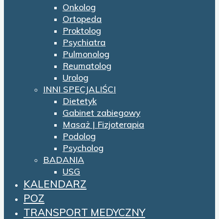
Onkolog
Ortopeda
Proktolog
Psychiatra
Pulmonolog
Reumatolog
Urolog
INNI SPECJALIŚCI
Dietetyk
Gabinet zabiegowy
Masaż | Fizjoterapia
Podolog
Psycholog
BADANIA
USG
KALENDARZ
POZ
TRANSPORT MEDYCZNY