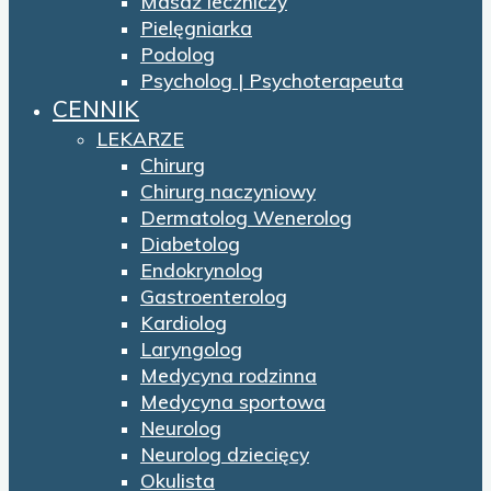
Masaż leczniczy
Pielęgniarka
Podolog
Psycholog | Psychoterapeuta
CENNIK
LEKARZE
Chirurg
Chirurg naczyniowy
Dermatolog Wenerolog
Diabetolog
Endokrynolog
Gastroenterolog
Kardiolog
Laryngolog
Medycyna rodzinna
Medycyna sportowa
Neurolog
Neurolog dziecięcy
Okulista