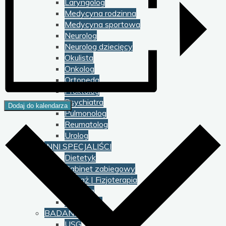
Laryngolog
Medycyna rodzinna
Medycyna sportowa
Neurolog
Neurolog dziecięcy
Okulista
Onkolog
Ortopeda
Proktolog
Psychiatra
Dodaj do kalendarza
Pulmonolog
Reumatolog
Urolog
INNI SPECJALIŚCI
Dietetyk
Gabinet zabiegowy
Masaż | Fizjoterapia
Podolog
Psycholog
BADANIA
USG