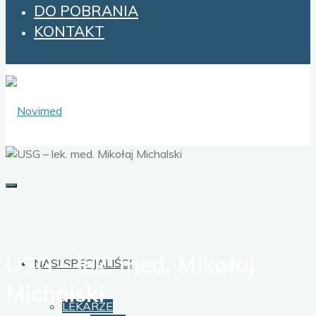
DO POBRANIA
KONTAKT
USG – lek. med. Mikołaj
NASI SPECJALIŚCI
Michalski
LEKARZE