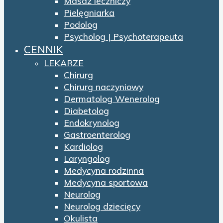
Masaż leczniczy
Pielęgniarka
Podolog
Psycholog | Psychoterapeuta
CENNIK
LEKARZE
Chirurg
Chirurg naczyniowy
Dermatolog Wenerolog
Diabetolog
Endokrynolog
Gastroenterolog
Kardiolog
Laryngolog
Medycyna rodzinna
Medycyna sportowa
Neurolog
Neurolog dziecięcy
Okulista