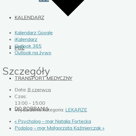
KALENDARZ
Kalendarz Google
iKalendarz
Outlook 365
POZ
Outlook na żywo
Szczegóły
TRANSPORT MEDYCZNY
Data:
8 czerwca
Czas:
13:00 - 15:00
DO POBRANIA
Wydarzenie kategoria:
LEKARZE
«
Psycholog – mgr Natalia Fortecka
Podolog – mgr Małgorzata Kaźmierczak
»