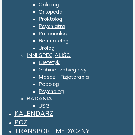
Onkolog
Ortopeda
Proktolog
Psychiatra
Pulmonolog
Reumatolog
Urolog
INNI SPECJALIŚCI
Dietetyk
Gabinet zabiegowy
Masaż | Fizjoterapia
Podolog
Psycholog
BADANIA
USG
KALENDARZ
POZ
TRANSPORT MEDYCZNY