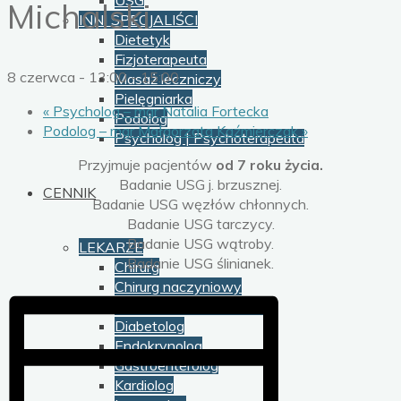
USG
Michalski
INNI SPECJALIŚCI
Dietetyk
Fizjoterapeuta
8 czerwca - 13:00
-
15:00
Masaż leczniczy
Pielęgniarka
«
Psycholog – mgr Natalia Fortecka
Podolog
Podolog – mgr Małgorzata Kaźmierczak
»
Psycholog | Psychoterapeuta
Przyjmuje pacjentów
od 7 roku życia.
Badanie USG j. brzusznej.
CENNIK
Badanie USG węzłów chłonnych.
Badanie USG tarczycy.
Badanie USG wątroby.
LEKARZE
Badanie USG ślinianek.
Chirurg
Chirurg naczyniowy
Dermatolog Wenerolog
Diabetolog
Endokrynolog
Gastroenterolog
Kardiolog