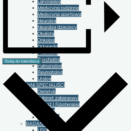
Laryngolog
Medycyna rodzinna
Medycyna sportowa
Neurolog
Neurolog dziecięcy
Okulista
Onkolog
Ortopeda
Proktolog
Psychiatra
Dodaj do kalendarza
Pulmonolog
Reumatolog
Urolog
INNI SPECJALIŚCI
Dietetyk
Gabinet zabiegowy
Masaż | Fizjoterapia
Podolog
Psycholog
BADANIA
USG