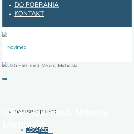
DO POBRANIA
KONTAKT
USG – lek. med. Mikołaj
NASI SPECJALIŚCI
Michalski
LEKARZE