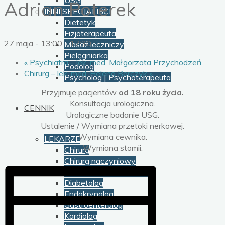
USG
Adrian Poterek
INNI SPECJALIŚCI
Dietetyk
Fizjoterapeuta
27 maja - 13:00
-
17:30
Masaż leczniczy
Pielęgniarka
«
Psychiatra – lek. med. Małgorzata Przychodzeń
Podolog
Chirurg – lek. med. Helena Barczyk
»
Psycholog | Psychoterapeuta
Przyjmuje pacjentów
od 18 roku życia.
Konsultacja urologiczna.
CENNIK
Urologiczne badanie USG.
Ustalenie / Wymiana przetoki nerkowej.
Wymiana cewnika.
LEKARZE
Wymiana stomii.
Chirurg
Chirurg naczyniowy
Dermatolog Wenerolog
Diabetolog
Endokrynolog
Gastroenterolog
Kardiolog