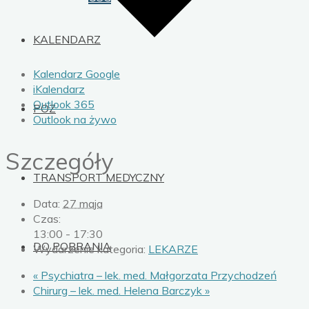
KALENDARZ
Kalendarz Google
iKalendarz
Outlook 365
POZ
Outlook na żywo
Szczegóły
TRANSPORT MEDYCZNY
Data:
27 maja
Czas:
13:00 - 17:30
DO POBRANIA
Wydarzenie kategoria:
LEKARZE
«
Psychiatra – lek. med. Małgorzata Przychodzeń
Chirurg – lek. med. Helena Barczyk
»