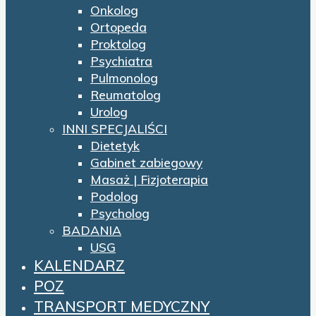
Onkolog
Ortopeda
Proktolog
Psychiatra
Pulmonolog
Reumatolog
Urolog
INNI SPECJALIŚCI
Dietetyk
Gabinet zabiegowy
Masaż | Fizjoterapia
Podolog
Psycholog
BADANIA
USG
KALENDARZ
POZ
TRANSPORT MEDYCZNY