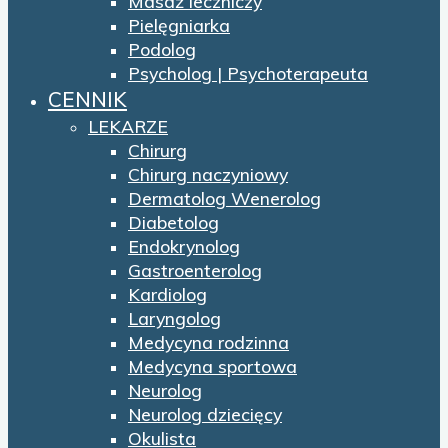
Masaż leczniczy
Pielęgniarka
Podolog
Psycholog | Psychoterapeuta
CENNIK
LEKARZE
Chirurg
Chirurg naczyniowy
Dermatolog Wenerolog
Diabetolog
Endokrynolog
Gastroenterolog
Kardiolog
Laryngolog
Medycyna rodzinna
Medycyna sportowa
Neurolog
Neurolog dziecięcy
Okulista