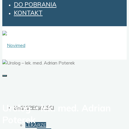
DO POBRANIA
KONTAKT
Urolog – lek. med. Adrian
NASI SPECJALIŚCI
Poterek
LEKARZE