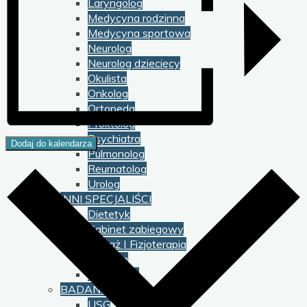
Laryngolog
Medycyna rodzinna
Medycyna sportowa
Neurolog
Neurolog dziecięcy
Okulista
Onkolog
Ortopeda
Proktolog
Psychiatra
Dodaj do kalendarza
Pulmonolog
Reumatolog
Urolog
INNI SPECJALIŚCI
Dietetyk
Gabinet zabiegowy
Masaż | Fizjoterapia
Podolog
Psycholog
BADANIA
USG