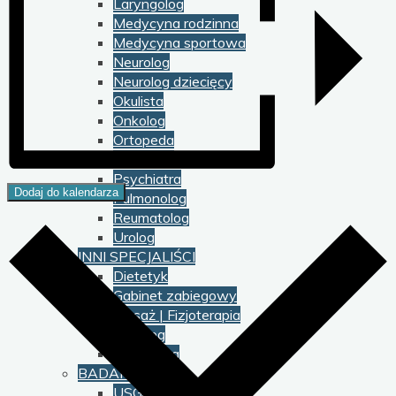
Laryngolog
Medycyna rodzinna
Medycyna sportowa
Neurolog
Neurolog dziecięcy
Okulista
Onkolog
Ortopeda
Proktolog
Psychiatra
Dodaj do kalendarza
Pulmonolog
Reumatolog
Urolog
INNI SPECJALIŚCI
Dietetyk
Gabinet zabiegowy
Masaż | Fizjoterapia
Podolog
Psycholog
BADANIA
USG