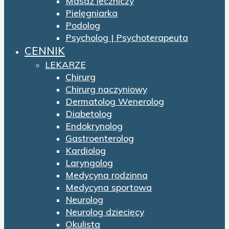
Masaż leczniczy
Pielęgniarka
Podolog
Psycholog | Psychoterapeuta
CENNIK
LEKARZE
Chirurg
Chirurg naczyniowy
Dermatolog Wenerolog
Diabetolog
Endokrynolog
Gastroenterolog
Kardiolog
Laryngolog
Medycyna rodzinna
Medycyna sportowa
Neurolog
Neurolog dziecięcy
Okulista