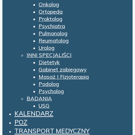
Onkolog
Ortopeda
Proktolog
Psychiatra
Pulmonolog
Reumatolog
Urolog
INNI SPECJALIŚCI
Dietetyk
Gabinet zabiegowy
Masaż | Fizjoterapia
Podolog
Psycholog
BADANIA
USG
KALENDARZ
POZ
TRANSPORT MEDYCZNY