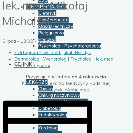
USG
lek. med. Mikołaj
INNI SPECJALIŚCI
Dietetyk
Michalski
Fizjoterapeuta
Masaż leczniczy
Pielęgniarka
Podolog
6 lipca - 13:00
-
15:00
Psycholog | Psychoterapeuta
«
Ortopeda – lek. med. Jakub Bendyk
Dermatolog | Wenerolog | Trycholog – lek. med.
CENNIK
Mateusz Łysek
»
Przyjmuje pacjentów
od 4 roku życia.
LEKARZE
Konsultacja Lekarza Medycyny Rodzinnej.
Chirurg
Wszywki alkoholowe.
Chirurg naczyniowy
Dermatolog Wenerolog
Diabetolog
Endokrynolog
Gastroenterolog
Kardiolog