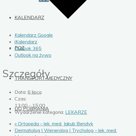
KALENDARZ
Kalendarz Google
iKalendarz
POZ
Outlook 365
Outlook na żywo
Szczegóły
TRANSPORT MEDYCZNY
Data:
6 lipca
Czas:
13:00 - 15:00
DO POBRANIA
Wydarzenie kategoria:
LEKARZE
«
Ortopeda – lek. med. Jakub Bendyk
Dermatolog | Wenerolog | Trycholog – lek. med.