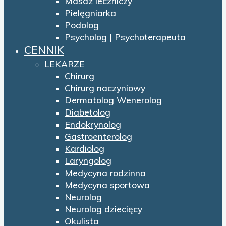
Masaż leczniczy
Pielęgniarka
Podolog
Psycholog | Psychoterapeuta
CENNIK
LEKARZE
Chirurg
Chirurg naczyniowy
Dermatolog Wenerolog
Diabetolog
Endokrynolog
Gastroenterolog
Kardiolog
Laryngolog
Medycyna rodzinna
Medycyna sportowa
Neurolog
Neurolog dziecięcy
Okulista