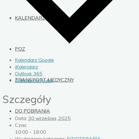
KALENDARZ
POZ
Kalendarz Google
iKalendarz
Outlook 365
TRANSPORT MEDYCZNY
Outlook na żywo
Szczegóły
DO POBRANIA
Data:
30 września, 2025
Czas:
10:00 - 18:00
Wydarzenie kategoria:
FIZJOTERAPIA