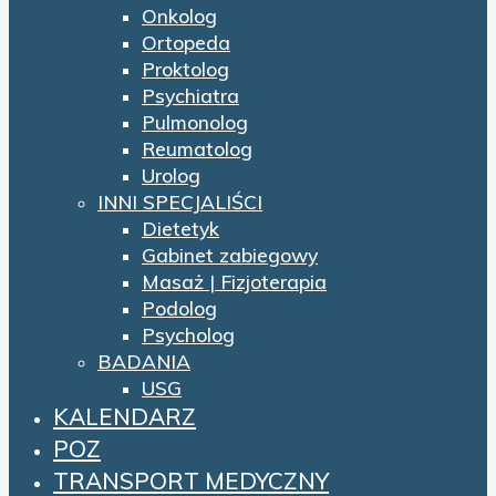
Onkolog
Ortopeda
Proktolog
Psychiatra
Pulmonolog
Reumatolog
Urolog
INNI SPECJALIŚCI
Dietetyk
Gabinet zabiegowy
Masaż | Fizjoterapia
Podolog
Psycholog
BADANIA
USG
KALENDARZ
POZ
TRANSPORT MEDYCZNY