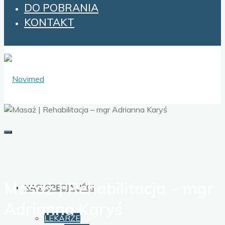
DO POBRANIA
KONTAKT
Masaż | Rehabilitacja – mgr
NASI SPECJALIŚCI
Adrianna Karyś
LEKARZE