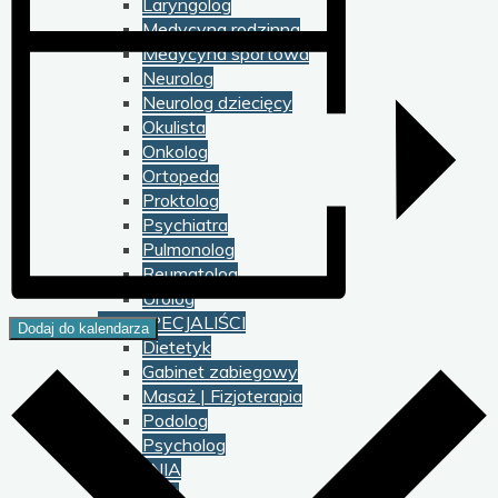
Laryngolog
Medycyna rodzinna
Medycyna sportowa
Neurolog
Neurolog dziecięcy
Okulista
Onkolog
Ortopeda
Proktolog
Psychiatra
Pulmonolog
Reumatolog
Urolog
INNI SPECJALIŚCI
Dodaj do kalendarza
Dietetyk
Gabinet zabiegowy
Masaż | Fizjoterapia
Podolog
Psycholog
BADANIA
USG