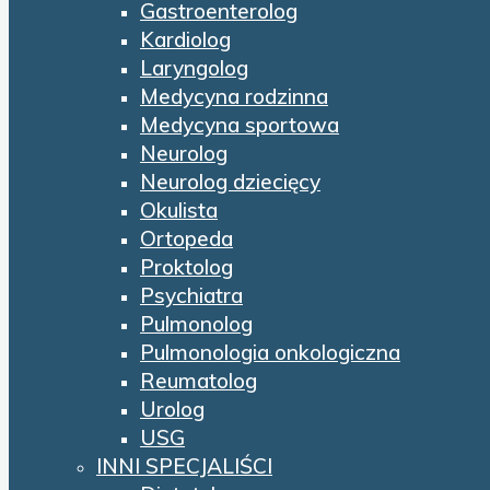
Gastroenterolog
Kardiolog
Laryngolog
Medycyna rodzinna
Medycyna sportowa
Neurolog
Neurolog dziecięcy
Okulista
Ortopeda
Proktolog
Psychiatra
Pulmonolog
Pulmonologia onkologiczna
Reumatolog
Urolog
USG
INNI SPECJALIŚCI