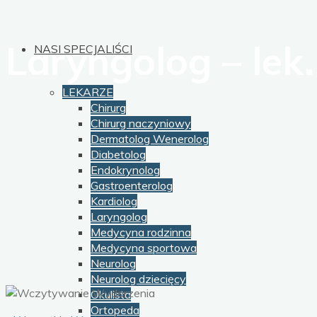
Laryngolog – lek
NASI SPECJALIŚCI
LEKARZE
Chirurg
Chirurg naczyniowy
Dermatolog Wenerolog
Diabetolog
Endokrynolog
Gastroenterolog
Kardiolog
Laryngolog
Medycyna rodzinna
Medycyna sportowa
Neurolog
Neurolog dziecięcy
Okulista
Ortopeda