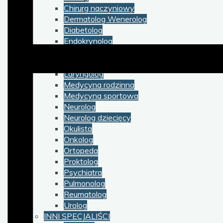
Chirurg naczyniowy
Dermatolog Wenerolog
Diabetolog
Endokrynolog
Gastroenterolog
Kardiolog
Laryngolog
Medycyna rodzinna
Medycyna sportowa
Neurolog
Neurolog dziecięcy
Okulista
Onkolog
Ortopeda
Proktolog
Psychiatra
Pulmonolog
Reumatolog
Urolog
INNI SPECJALIŚCI