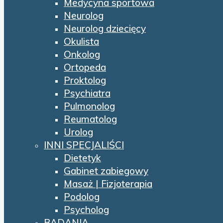
Medycyna sportowa
Neurolog
Neurolog dziecięcy
Okulista
Onkolog
Ortopeda
Proktolog
Psychiatra
Pulmonolog
Reumatolog
Urolog
INNI SPECJALIŚCI
Dietetyk
Gabinet zabiegowy
Masaż | Fizjoterapia
Podolog
Psycholog
BADANIA