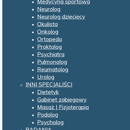
Medycyna sportowa
Neurolog
Neurolog dziecięcy
Okulista
Onkolog
Ortopeda
Proktolog
Psychiatra
Pulmonolog
Reumatolog
Urolog
INNI SPECJALIŚCI
Dietetyk
Gabinet zabiegowy
Masaż | Fizjoterapia
Podolog
Psycholog
BADANIA