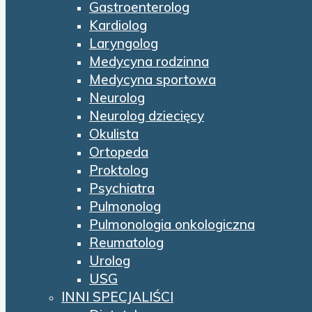
Gastroenterolog
Kardiolog
Laryngolog
Medycyna rodzinna
Medycyna sportowa
Neurolog
Neurolog dziecięcy
Okulista
Ortopeda
Proktolog
Psychiatra
Pulmonolog
Pulmonologia onkologiczna
Reumatolog
Urolog
USG
INNI SPECJALIŚCI