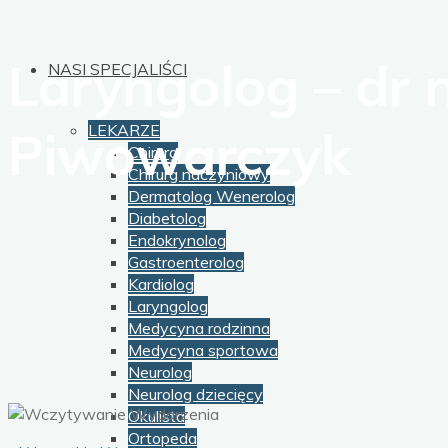
Laryngolog – dr 
NASI SPECJALIŚCI
LEKARZE
Piwowarczyk
Chirurg
Chirurg naczyniowy
Dermatolog Wenerolog
Diabetolog
Endokrynolog
Gastroenterolog
Kardiolog
Laryngolog
Medycyna rodzinna
Medycyna sportowa
Neurolog
Neurolog dziecięcy
Okulista
Ortopeda