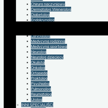
Chirurg naczyniowy
Dermatolog Wenerolog
Diabetolog
Endokrynolog
Gastroenterolog
Kardiolog
Laryngolog
Medycyna rodzinna
Medycyna sportowa
Neurolog
Neurolog dziecięcy
Okulista
Onkolog
Ortopeda
Proktolog
Psychiatra
Pulmonolog
Reumatolog
Urolog
INNI SPECJALIŚCI