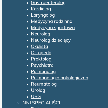
Gastroenterolog
Kardiolog
Laryngolog
Medycyna rodzinna
Medycyna sportowa
Neurolog
Neurolog dziecięcy
Okulista
Ortopeda
Proktolog
Psychiatra
Pulmonolog
Pulmonologia onkologiczna
Reumatolog
Urolog
USG
INNI SPECJALIŚCI