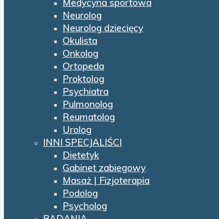
Medycyna sportowa
Neurolog
Neurolog dziecięcy
Okulista
Onkolog
Ortopeda
Proktolog
Psychiatra
Pulmonolog
Reumatolog
Urolog
INNI SPECJALIŚCI
Dietetyk
Gabinet zabiegowy
Masaż | Fizjoterapia
Podolog
Psycholog
BADANIA