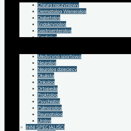
Chirurg naczyniowy
Dermatolog Wenerolog
Diabetolog
Endokrynolog
Gastroenterolog
Kardiolog
Laryngolog
Medycyna rodzinna
Medycyna sportowa
Neurolog
Neurolog dziecięcy
Okulista
Onkolog
Ortopeda
Proktolog
Psychiatra
Pulmonolog
Reumatolog
Urolog
INNI SPECJALIŚCI