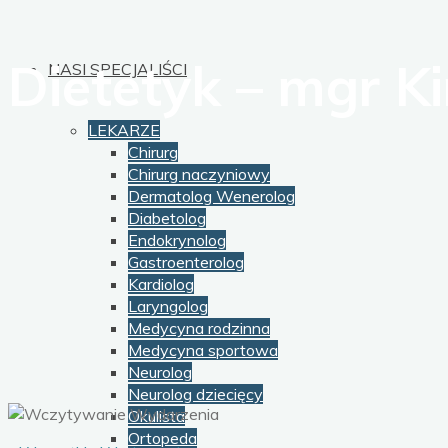
Dietetyk – mgr K
NASI SPECJALIŚCI
LEKARZE
Chirurg
Chirurg naczyniowy
Dermatolog Wenerolog
Diabetolog
Endokrynolog
Gastroenterolog
Kardiolog
Laryngolog
Medycyna rodzinna
Medycyna sportowa
Neurolog
Neurolog dziecięcy
Okulista
Ortopeda