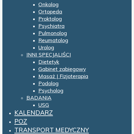
Onkolog
Ortopeda
Proktolog
Psychiatra
Pulmonolog
Reumatolog
Urolog
INNI SPECJALIŚCI
Dietetyk
Gabinet zabiegowy
Masaż | Fizjoterapia
Podolog
Psycholog
BADANIA
USG
KALENDARZ
POZ
TRANSPORT MEDYCZNY