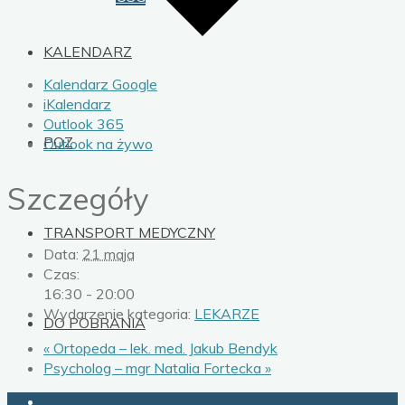
KALENDARZ
Kalendarz Google
iKalendarz
Outlook 365
POZ
Outlook na żywo
Szczegóły
TRANSPORT MEDYCZNY
Data:
21 maja
Czas:
16:30 - 20:00
Wydarzenie kategoria:
LEKARZE
DO POBRANIA
«
Ortopeda – lek. med. Jakub Bendyk
Psycholog – mgr Natalia Fortecka
»