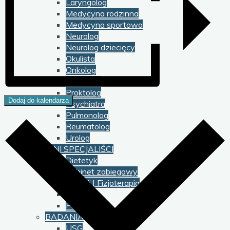
Laryngolog
Medycyna rodzinna
Medycyna sportowa
Neurolog
Neurolog dziecięcy
Okulista
Onkolog
Ortopeda
Proktolog
Dodaj do kalendarza
Psychiatra
Pulmonolog
Reumatolog
Urolog
INNI SPECJALIŚCI
Dietetyk
Gabinet zabiegowy
Masaż | Fizjoterapia
Podolog
Psycholog
BADANIA
USG