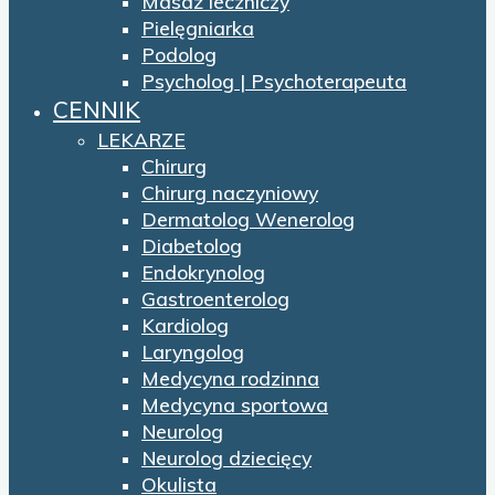
Masaż leczniczy
Pielęgniarka
Podolog
Psycholog | Psychoterapeuta
CENNIK
LEKARZE
Chirurg
Chirurg naczyniowy
Dermatolog Wenerolog
Diabetolog
Endokrynolog
Gastroenterolog
Kardiolog
Laryngolog
Medycyna rodzinna
Medycyna sportowa
Neurolog
Neurolog dziecięcy
Okulista