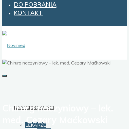
DO POBRANIA
KONTAKT
Chirurg naczyniowy – lek.
NASI SPECJALIŚCI
med. Cezary Maćkowski
LEKARZE