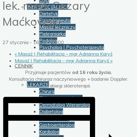
USG
lek. med. Cezary
INNI SPECJALIŚCI
Dietetyk
Maćkowski
Fizjoterapeuta
Masaż leczniczy
Pielęgniarka
Podolog
27 stycznia - 16:30
-
20:00
Psycholog | Psychoterapeuta
«
Masaż | Rehabilitacja – mgr Adrianna Karyś
Masaż | Rehabilitacja – mgr Adrianna Karyś
»
CENNIK
Przyjmuje pacjentów
od 16 roku życia.
Konsultacja chirurga naczyniowego + badanie Doppler.
LEKARZE
Zabiegi skleroterapii.
Chirurg
Chirurg naczyniowy
Dermatolog Wenerolog
Diabetolog
Endokrynolog
Gastroenterolog
Kardiolog