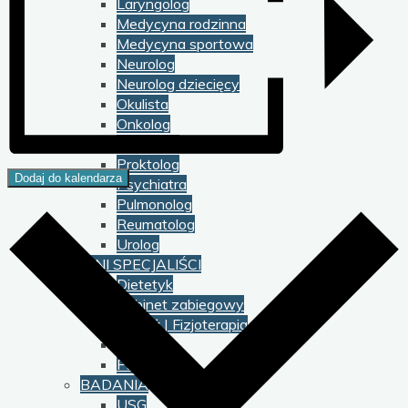
Laryngolog
Medycyna rodzinna
Medycyna sportowa
Neurolog
Neurolog dziecięcy
Okulista
Onkolog
Ortopeda
Proktolog
Dodaj do kalendarza
Psychiatra
Pulmonolog
Reumatolog
Urolog
INNI SPECJALIŚCI
Dietetyk
Gabinet zabiegowy
Masaż | Fizjoterapia
Podolog
Psycholog
BADANIA
USG