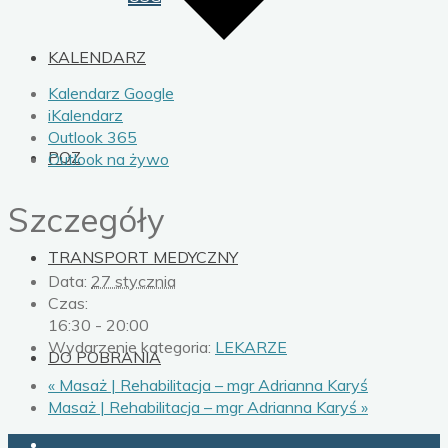
KALENDARZ
Kalendarz Google
iKalendarz
Outlook 365
POZ
Outlook na żywo
Szczegóły
TRANSPORT MEDYCZNY
Data:
27 stycznia
Czas:
16:30 - 20:00
Wydarzenie kategoria:
LEKARZE
DO POBRANIA
«
Masaż | Rehabilitacja – mgr Adrianna Karyś
Masaż | Rehabilitacja – mgr Adrianna Karyś
»