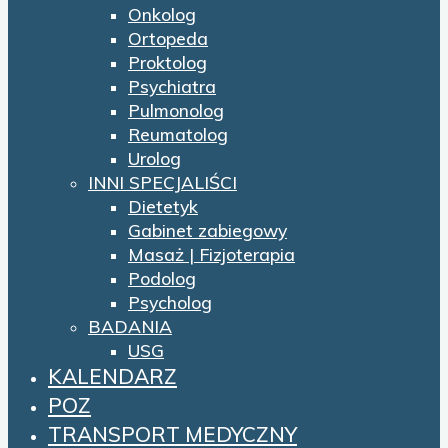
Onkolog
Ortopeda
Proktolog
Psychiatra
Pulmonolog
Reumatolog
Urolog
INNI SPECJALIŚCI
Dietetyk
Gabinet zabiegowy
Masaż | Fizjoterapia
Podolog
Psycholog
BADANIA
USG
KALENDARZ
POZ
TRANSPORT MEDYCZNY