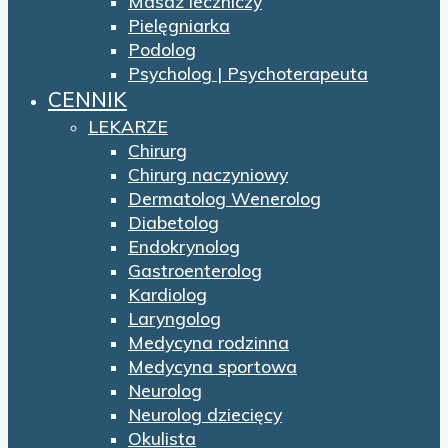
Masaż leczniczy
Pielęgniarka
Podolog
Psycholog | Psychoterapeuta
CENNIK
LEKARZE
Chirurg
Chirurg naczyniowy
Dermatolog Wenerolog
Diabetolog
Endokrynolog
Gastroenterolog
Kardiolog
Laryngolog
Medycyna rodzinna
Medycyna sportowa
Neurolog
Neurolog dziecięcy
Okulista