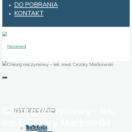
DO POBRANIA
KONTAKT
Chirurg naczyniowy – lek.
NASI SPECJALIŚCI
med. Cezary Maćkowski
LEKARZE